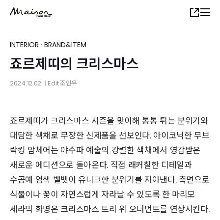
Skip
Share
to
main
content
INTERIOR
·
BRAND&ITEM
죠르제띠의 크리스마스
2024.12.02
Edit
조인우
│
죠르제띠가 크리스마스 시즌을 맞이해 통통 튀는 분위기와
대담한 색채로 무장한 신제품을 선보인다. 아이코닉한 무브
락킹 암체어는 야수파 예술의 강렬한 색채에서 영감받은
새로운 에디션으로 돌아온다. 직접 래커칠한 디테일과
수공예 염색 벨벳이 유니크한 분위기를 자아낸다. 측면으로
식물이나 꽃이 자연스럽게 자라날 수 있도록 한 마리모
세라믹 화병은 크리스마스 트리 위 오너먼트를 연상시킨다.