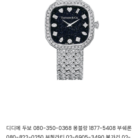
디디에 두보 080-350-0368 몽블랑 1877-5408 부쉐론
080-822-0250 부첼라티 02-6905-3490 불가리 02-