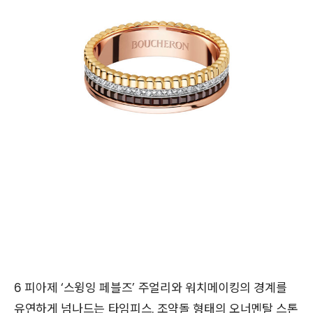
6 피아제 ‘스윙잉 페블즈’ 주얼리와 워치메이킹의 경계를
유연하게 넘나드는 타임피스. 조약돌 형태의 오너멘탈 스톤