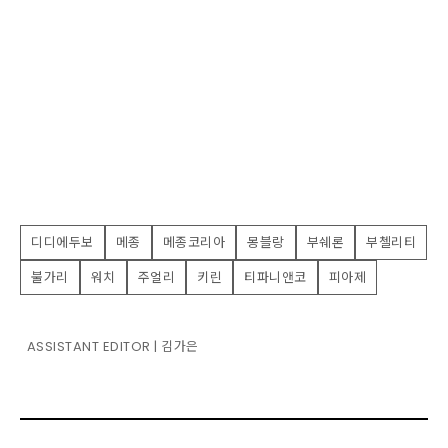
디디에두보
메종
메종코리아
몽블랑
부쉐론
부첼리티
불가리
워치
주얼리
키린
티파니앤코
피아제
ASSISTANT EDITOR | 김가은