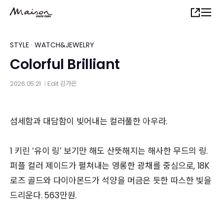
Skip
Share
to
main
content
STYLE
·
WATCH&JEWELRY
Colorful Brilliant
2026.05.21
Edit
김가은
│
섬세함과 대담함이 빚어내는 컬러풀한 아우라.
1 키린 ‘유이 링’ 보기만 해도 산뜻해지는 해사한 무드의 링.
퍼플 컬러 제이드가 펼쳐내는 영롱한 광채를 중심으로, 18K
로즈 골드와 다이아몬드가 석양을 머금은 듯한 따스한 빛을
드리운다. 563만원.