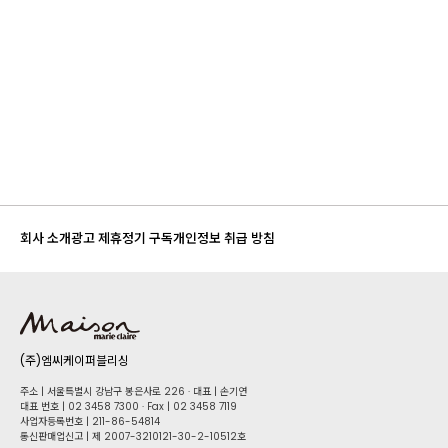
회사 소개
광고 제휴
정기 구독
개인정보 취급 방침
(주)엠씨케이퍼블리싱
주소 | 서울특별시 강남구 봉은사로 226 · 대표 | 손기연
대표 번호 | 02 34​58 7300 · Fax | 02 34​58 7119
사업자등록번호 | 211-86-5​4814
통신판매업신고 | 제 2007-3210121-30-2-10512호