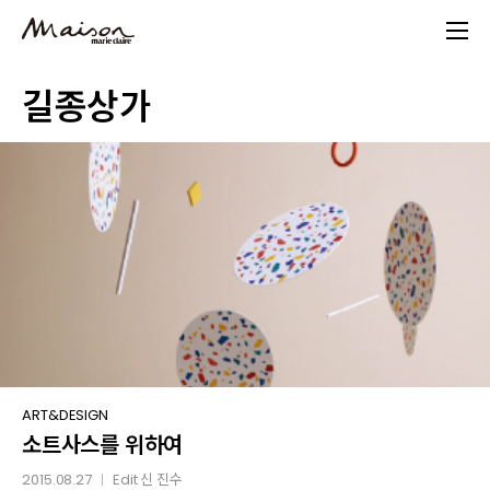
Skip
to
main
길종상가
content
소트사스를
ART&DESIGN
소트사스를 위하여
위하여
2015.08.27
Edit
신 진수
│