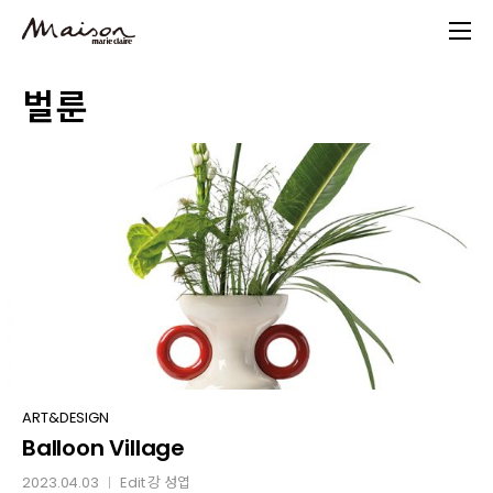
Skip
to
main
벌룬
content
Balloon
ART&DESIGN
Balloon Village
Village
2023.04.03
Edit
강 성엽
│