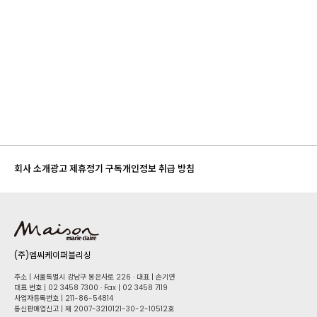
회사 소개
광고 제휴
정기 구독
개인정보 취급 방침
(주)엠씨케이퍼블리싱
주소 | 서울특별시 강남구 봉은사로 226 · 대표 | 손기연
대표 번호 | 02 34​58 7300 · Fax | 02 34​58 7119
사업자등록번호 | 211-86-5​4814
통신판매업신고 | 제 2007-3210121-30-2-10512호