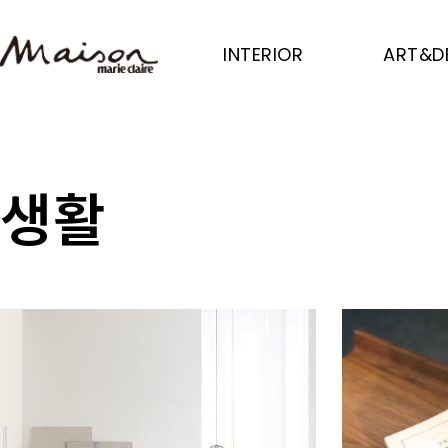
Skip
to
INTERIOR
ART&D
main
content
생활