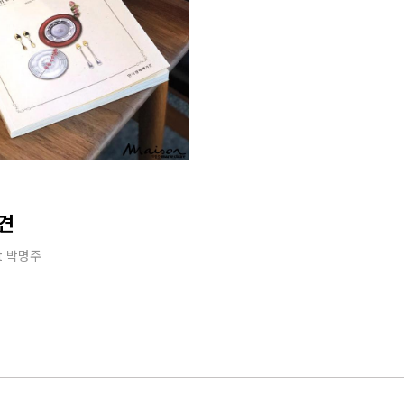
견
t
박명주