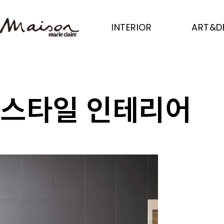
Skip
to
INTERIOR
ART&D
main
content
스타일 인테리어