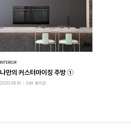
나만의
INTERIOR
커스터마이징
나만의 커스터마이징 주방 ①
주방
2020.06.10
Edit
원지은
│
①