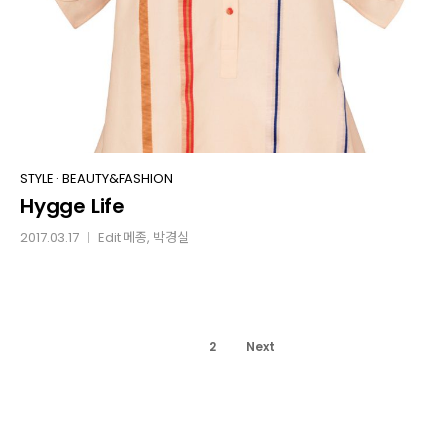
Hygge
STYLE
·
BEAUTY&FASHION
Hygge Life
Life
2017.03.17
Edit
메종
, 박경실
│
1
2
Next