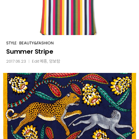
Summer
STYLE
·
BEAUTY&FASHION
Summer Stripe
Stripe
2017.06.23
Edit
메종
, 양보람
│