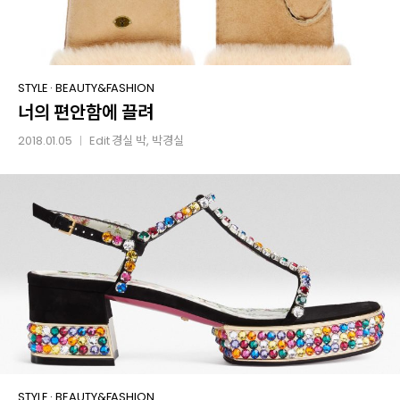
너의
STYLE
·
BEAUTY&FASHION
너의 편안함에 끌려
편안함에
끌려
2018.01.05
Edit
경실 박
, 박경실
│
여름엔
STYLE
·
BEAUTY&FASHION