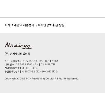
회사 소개
광고 제휴
정기 구독
개인정보 취급 방침
(주)엠씨케이퍼블리싱
주소 | 서울특별시 강남구 봉은사로 226 · 대표 | 손기연
대표 번호 | 02 34​58 7300 · Fax | 02 34​58 7119
사업자등록번호 | 211-86-5​4814
통신판매업신고 | 제 2007-3210121-30-2-10512호
Copyright © 2015 MCK Publishing Co. Ltd. All Rights Reserved.