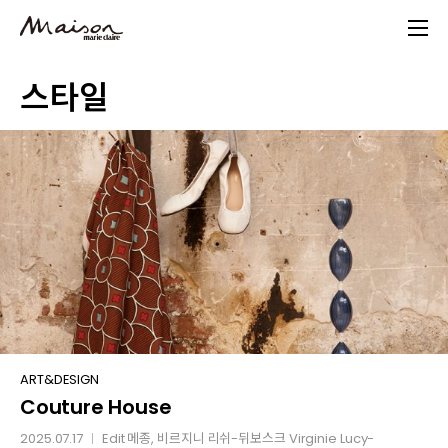
Skip
to
main
스타일
content
Couture
ART&DESIGN
Couture House
House
2025.07.17
Edit
메종
, 비르지니 리쉬-뒤보스크 Virginie Lucy-
│