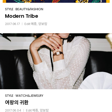
Modern
STYLE
·
BEAUTY&FASHION
Modern Tribe
Tribe
2017.06.17
Edit
메종
, 양보람
│
여왕의
STYLE
·
WATCH&JEWELRY
여왕의 귀환
귀환
2017.06.04
Edit
메종
, 양보람
│