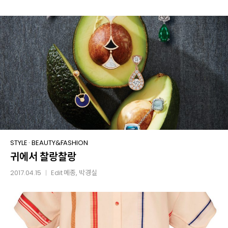
귀에서
STYLE
·
BEAUTY&FASHION
귀에서 찰랑찰랑
찰랑찰랑
2017.04.15
Edit
메종
, 박경실
│