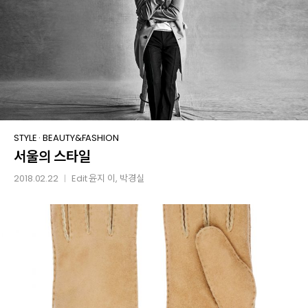
서울의
STYLE
·
BEAUTY&FASHION
서울의 스타일
스타일
2018.02.22
Edit
윤지 이
, 박경실
│