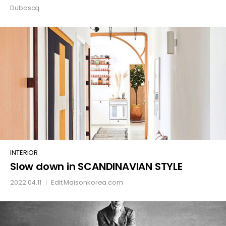
Duboscq
Slow
INTERIOR
Slow down in SCANDINAVIAN STYLE
down
in
2022.04.11
Edit
Maisonkorea.com
│
SCANDINAVIAN
STYLE