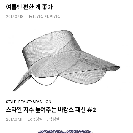
여름엔 편한 게 좋아
편한
게
2017.07.18
Edit
경실 박
, 박경실
│
좋아
스타일
STYLE
·
BEAUTY&FASHION
스타일 지수 높여주는 바캉스 패션 #2
지수
높여주는
2017.07.11
Edit
경실 박
, 박경실
│
바캉스
패션