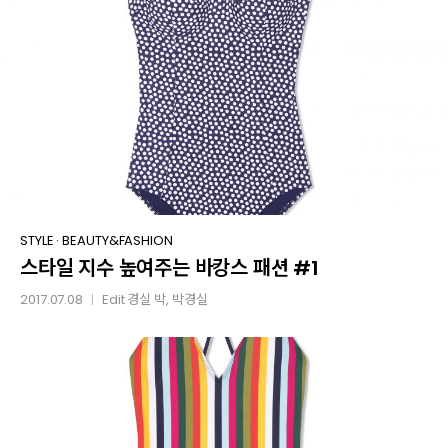
#2
스타일
STYLE
·
BEAUTY&FASHION
스타일 지수 높여주는 바캉스 패션 #1
지수
높여주는
2017.07.08
Edit
경실 박
, 박경실
│
바캉스
패션
#1