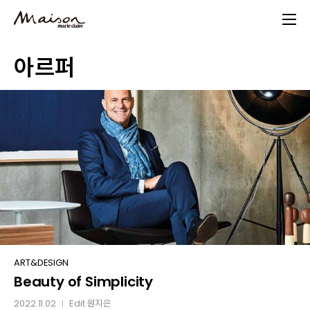
Skip
to
main
아르퍼
content
Beauty
ART&DESIGN
Beauty of Simplicity
of
Simplicity
2022.11.02
Edit
원지은
│