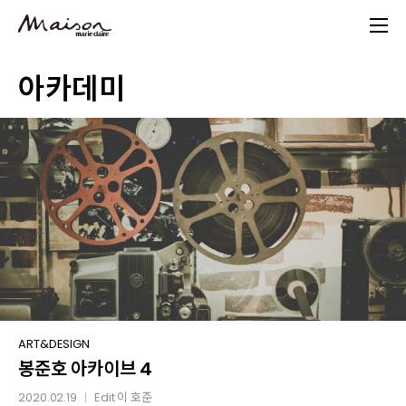
Skip
to
main
아카데미
content
봉준호
ART&DESIGN
봉준호 아카이브 4
아카이브
4
2020.02.19
Edit
이 호준
│