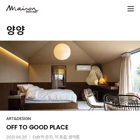
Skip
to
main
양양
content
OFF
ART&DESIGN
OFF TO GOOD PLACE
TO
GOOD
2021.04.20
Edit
박 은지
,
이 호준
, 권아름
│