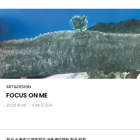
PLACE
FOCUS
ART&DESIGN
FOCUS ON ME
ON
ME
2020.10.05
Edit
신 진수
│
회사 소개
광고 제휴
정기 구독
개인정보 취급 방침