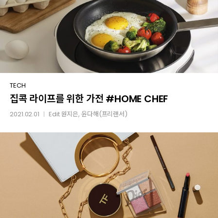
집콕
TECH
집콕 라이프를 위한 가전 #HOME CHEF
라이프를
위한
2021.02.01
Edit
원지은
, 윤다해(프리랜서)
│
가전
#HOME
CHEF