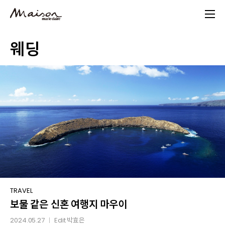
Skip
to
main
웨딩
content
보물
TRAVEL
보물 같은 신혼 여행지 마우이
같은
신혼
2024.05.27
Edit
박효은
│