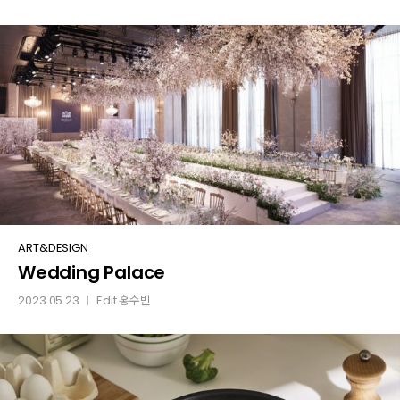
여행지
마우이
Wedding
ART&DESIGN
Wedding Palace
Palace
2023.05.23
Edit
홍수빈
│