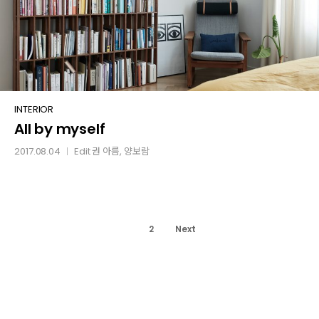
All
INTERIOR
All by myself
by
myself
2017.08.04
Edit
권 아름
, 양보람
│
1
2
Next