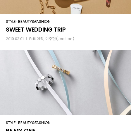
SWEET
STYLE
·
BEAUTY&FASHION
SWEET WEDDING TRIP
WEDDING
TRIP
2019.02.01
Edit
메종
, 이주현(Jedition)
│
BE
STYLE
·
BEAUTY&FASHION
BE MY ONE
MY