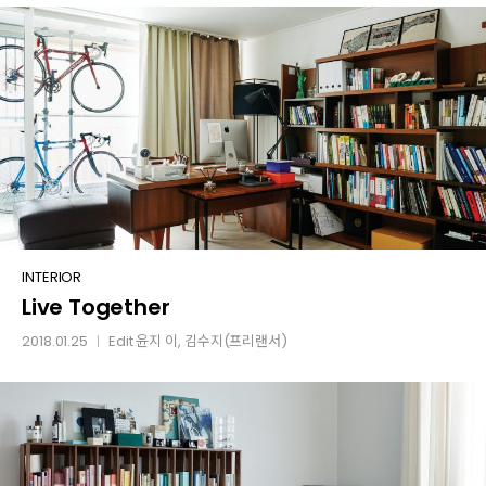
Live
INTERIOR
Live Together
Together
2018.01.25
Edit
윤지 이
, 김수지(프리랜서)
│