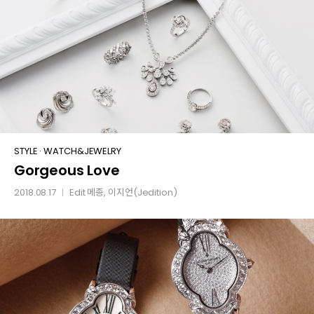
Gorgeous
STYLE
·
WATCH&JEWELRY
Gorgeous Love
Love
2018.08.17
Edit
메종
, 이지언(Jedition)
│