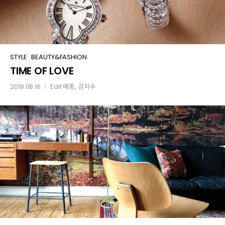
TIME
STYLE
·
BEAUTY&FASHION
TIME OF LOVE
OF
LOVE
2018.08.16
Edit
메종
, 김지수
│