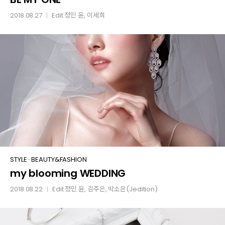
ONE
2018.08.27
Edit
정민 윤
, 이세희
│
my
STYLE
·
BEAUTY&FASHION
my blooming WEDDING
blooming
WEDDING
2018.08.22
Edit
정민 윤
, 김주은, 박소은(Jedition)
│