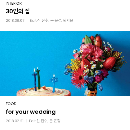
30인의
INTERIOR
30인의 집
집
2018.08.07
Edit
신 진수
,
문 은정
,
원지은
│
for
FOOD
for your wedding
your
wedding
2018.02.21
Edit
신 진수
,
문 은정
│