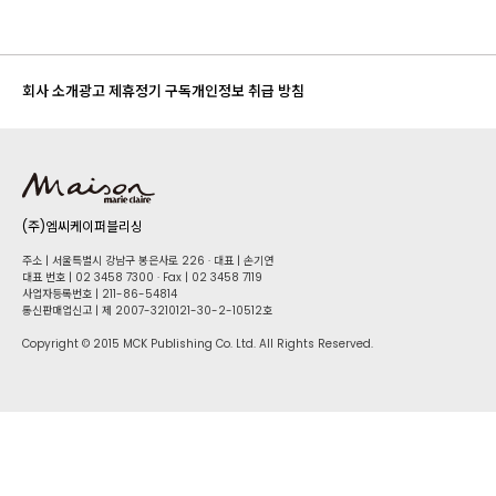
회사 소개
광고 제휴
정기 구독
개인정보 취급 방침
(주)엠씨케이퍼블리싱
주소 | 서울특별시 강남구 봉은사로 226 · 대표 | 손기연
대표 번호 | 02 34​58 7300 · Fax | 02 34​58 7119
사업자등록번호 | 211-86-5​4814
통신판매업신고 | 제 2007-3210121-30-2-10512호
Copyright © 2015 MCK Publishing Co. Ltd. All Rights Reserved.