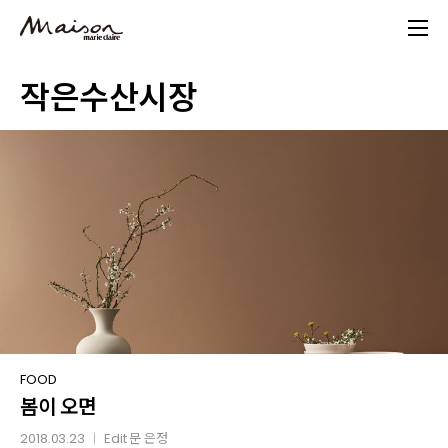
Skip
to
main
작은수산시장
content
봄이
FOOD
봄이 오면
오면
2018.03.23
Edit
문 은정
│