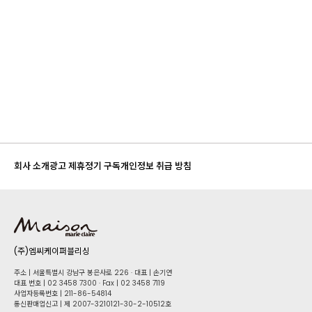
회사 소개
광고 제휴
정기 구독
개인정보 취급 방침
(주)엠씨케이퍼블리싱
주소 | 서울특별시 강남구 봉은사로 226 · 대표 | 손기연
대표 번호 | 02 34​58 7300 · Fax | 02 34​58 7119
사업자등록번호 | 211-86-5​4814
통신판매업신고 | 제 2007-3210121-30-2-10512호