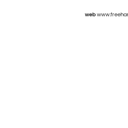
web
www.freeha