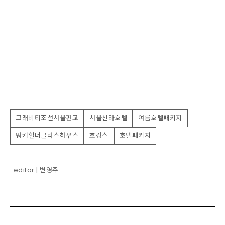
그래비티조선서울판교
서울신라호텔
여름호텔패키지
워커힐더글라스하우스
호캉스
호텔패키지
editor | 변영주