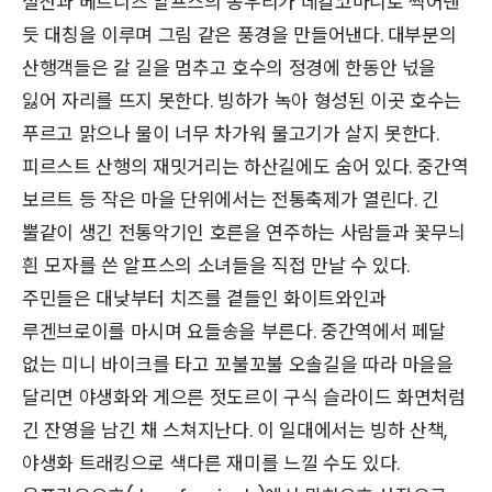
설산과 베르니즈 알프스의 봉우리가 데칼코마니로 찍어낸
듯 대칭을 이루며 그림 같은 풍경을 만들어낸다. 대부분의
산행객들은 갈 길을 멈추고 호수의 정경에 한동안 넋을
잃어 자리를 뜨지 못한다. 빙하가 녹아 형성된 이곳 호수는
푸르고 맑으나 물이 너무 차가워 물고기가 살지 못한다.
피르스트 산행의 재밋거리는 하산길에도 숨어 있다. 중간역
보르트 등 작은 마을 단위에서는 전통축제가 열린다. 긴
뿔같이 생긴 전통악기인 호른을 연주하는 사람들과 꽃무늬
흰 모자를 쓴 알프스의 소녀들을 직접 만날 수 있다.
주민들은 대낮부터 치즈를 곁들인 화이트와인과
루겐브로이를 마시며 요들송을 부른다. 중간역에서 페달
없는 미니 바이크를 타고 꼬불꼬불 오솔길을 따라 마을을
달리면 야생화와 게으른 젓도르이 구식 슬라이드 화면처럼
긴 잔영을 남긴 채 스쳐지난다. 이 일대에서는 빙하 산책,
야생화 트래킹으로 색다른 재미를 느낄 수도 있다.