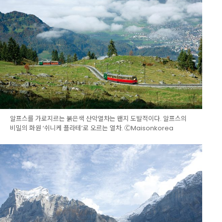
알프스를 가로지르는 붉은색 산악열차는 왠지 도발적이다. 알프스의
비밀의 화원 ‘쉬니케 플라테’로 오르는 열차. ⒸMaisonkorea