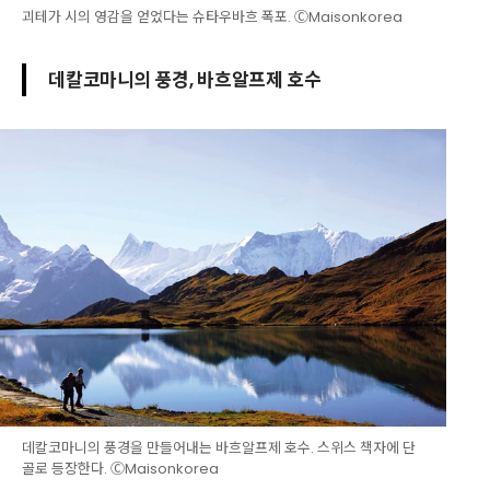
괴테가 시의 영감을 얻었다는 슈타우바흐 폭포. ⒸMaisonkorea
데칼코마니의 풍경, 바흐알프제 호수
데칼코마니의 풍경을 만들어내는 바흐알프제 호수. 스위스 책자에 단
골로 등장한다. ⒸMaisonkorea