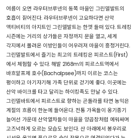
여름이 오면 라우터브루넨의 동쪽 마을인 그린델발트의
호흡이 짙어진다. 라우터브루넨이 고요하다면 산악
액티비티의 아지트인 그린델발트는 한껏 들떠 있다. 트레킹
시즌에는 거리의 상가들은 자정까지 문을 열고, 세계
각지에서 몰려온 이방인들이 어우러져 마을이 흥청거린다.
그린델발트에서 즐기는 최고의 트레킹은 피르스트(First)
에서 체험할 수 있다. 해발 2168m의 피르스트역에서
바흐알프제 호수(Bachalpsee)까지 이르는 코스는
평이하고 아기자기해 가족 단위로 걷기에 좋다. 이곳에는
산악 바이크를 타고 달리는 하이킹족도 만날 수 있다.
그린델바트에서 피르스트로 향하는 곤돌라를 타면 농익은
계절의 흐름이 한눈에 들어온다. 전통 가옥들이 옹기종기
늘어선 가운데 산악열차들이 마을을 양곱창처럼 에워싸며
고즈넉하게 오르는 모습도 보인다. 산 아래에서 봉우리로