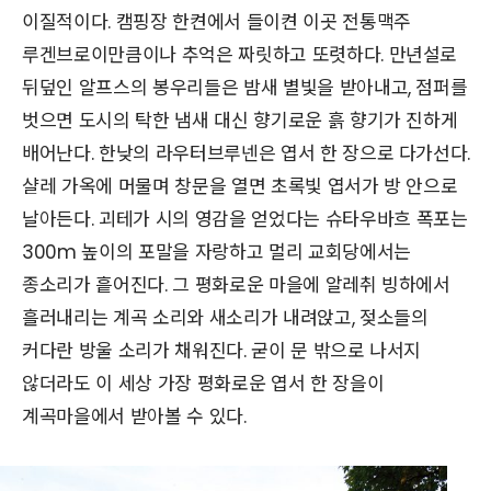
이질적이다. 캠핑장 한켠에서 들이켠 이곳 전통맥주
루겐브로이만큼이나 추억은 짜릿하고 또렷하다. 만년설로
뒤덮인 알프스의 봉우리들은 밤새 별빛을 받아내고, 점퍼를
벗으면 도시의 탁한 냄새 대신 향기로운 흙 향기가 진하게
배어난다. 한낮의 라우터브루넨은 엽서 한 장으로 다가선다.
샬레 가옥에 머물며 창문을 열면 초록빛 엽서가 방 안으로
날아든다. 괴테가 시의 영감을 얻었다는
슈타우바흐
폭포는
300m 높이의 포말을 자랑하고 멀리 교회당에서는
종소리가 흩어진다. 그 평화로운 마을에 알레취 빙하에서
흘러내리는 계곡 소리와 새소리가 내려앉고, 젖소들의
커다란 방울 소리가 채워진다. 굳이 문 밖으로 나서지
않더라도 이 세상 가장 평화로운 엽서 한 장을이
계곡마을에서 받아볼 수 있다.