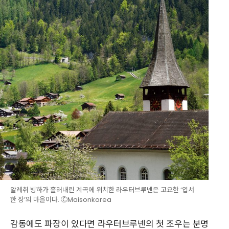
알레취 빙하가 흘러내린 계곡에 위치한 라우터브루넨은 고요한 ‘엽서
한 장’의 마을이다. ⒸMaisonkorea
감동에도 파장이 있다면 라우터브루넨의 첫 조우는 분명