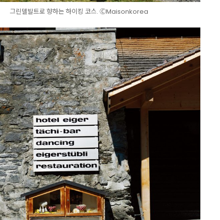
그린델발트로 향하는 하이킹 코스. ⒸMaisonkorea