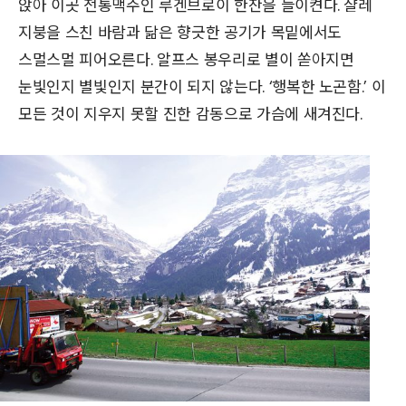
앉아 이곳 전통맥주인 루겐브로이 한잔을 들이켠다. 샬레
지붕을 스친 바람과 닮은 향긋한 공기가 목밑에서도
스멀스멀 피어오른다. 알프스 봉우리로 별이 쏟아지면
눈빛인지 별빛인지 분간이 되지 않는다. ‘행복한 노곤함.’ 이
모든 것이 지우지 못할 진한 감동으로 가슴에 새겨진다.