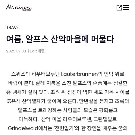
Skip
Share
to
main
content
TRAVEL
여름, 알프스 산악마을에 머물다
2025.07.08
Edit
메종
│
스위스의 라우터브루넨 Lauterbrunnen의 언덕 위로
바람이 분다. 살레 지붕을 스친 알프스의 순풍에는 정갈한
흙 냄새가 실려 있다. 초원 위 점점이 박힌 세모 가옥 사이를
붉은색 산악열차가 굽이쳐 오른다. 만년설을 등지고 초록의
알프스를 트래킹하는 사람들의 모습은 평화롭고
아늑하다.
산악 마을 라우터브루넨, 그린델발트
Grindelwald에서는 ‘전원일기’의 한 장면을 채우는 꿈의