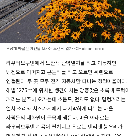
무공해 마을인 벵겐을 오가는 노란색 열차. ⒸMaisonkorea
라우터브루넨에서 노란색 산악열차를 타고 이동하면
벵겐으로 이어지고 곤돌라를 타고 오르면 뮈렌으로
연결된다. 두 곳 모두 전기 자동차만 다니는 청정마을이다.
해발 1275m에 위치한 벵겐에서는 앙증맞은 초록색 트럭이
거리를 분주히 오가는데 소음도, 먼지도 없다. 덜컹거리는
열차 소리와 치즈가게에서 나지막하게 나누는 마을
사람들의 대화만이 골목에 맴돈다. 마을 아래로는
라우터브루넨 계곡이 펼쳐지고 위로는 멘리헨 봉우리가
병풍처럼 서 있다. 산악마을의 가장 정점에 위치한 곳은