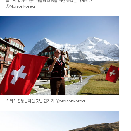
붉은색 열차는 산악마을의 소통을 위한 중요한 매개체다.
ⒸMaisonkorea
스위스 전통놀이인 깃발 던지기. ⒸMaisonkorea