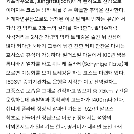
융프라우요흐(Jungfraujoch)에서 묀히요흐 산장으로
이어지는 코스는 빙하 위를 걷는 황홀한 추억을 선사한다.
세계자연유산으로도 등재된 이곳 알레취 빙하는 유럽에서
가장 긴 빙하로 22km의 길이를 자랑한다. 팥빙수처럼
사각거리는 2시간 가량의 빙하 트레킹을 즐긴 뒤 산장에
앉아 커다란 뚝배기 그릇에 담긴 진한 커피 한잔을 마시는
호사스런 휴식이 가능하다. 빌더스빌 마을에서 100년 넘은
톱니바퀴 열차를 타고 쉬니케 플라테(Schynige Plate)에
오르면 야생화를 보며 트레킹을 하는 코스도 마련돼 있다.
1893년 증기기관차로 운행을 시작한 이곳 산악열차는
고풍스런 모습을 그대로 간직하고 있으며 총 7.5km 구간을
운행하는데 출발역과 종착역의 고도차가 1400m나 된다.
쉬니게 플라테 정상의 알파인 가든은 1927년 알프스
최초로 만들어진 정원으로 이곳 산장에서는 석양의
야외콘서트가 열리기도 한다. 땅거미가 내리면 노천 바에