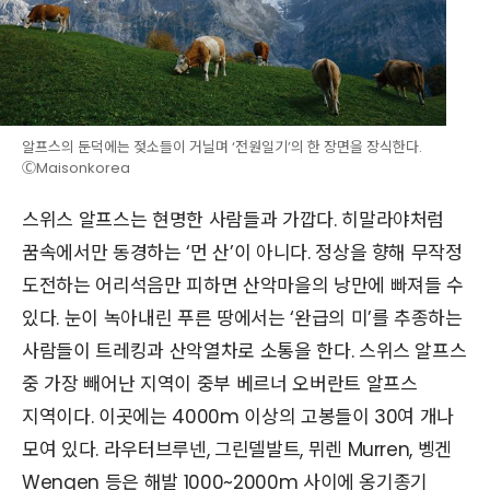
알프스의 둔덕에는 젖소들이 거닐며 ‘전원일기’의 한 장면을 장식한다.
ⒸMaisonkorea
스위스 알프스는 현명한 사람들과 가깝다. 히말라야처럼
꿈속에서만 동경하는 ‘먼 산’이 아니다. 정상을 향해 무작정
도전하는 어리석음만 피하면 산악마을의 낭만에 빠져들 수
있다. 눈이 녹아내린 푸른 땅에서는 ‘완급의 미’를 추종하는
사람들이 트레킹과 산악열차로 소통을 한다. 스위스 알프스
중 가장 빼어난 지역이 중부 베르너 오버란트 알프스
지역이다. 이곳에는 4000m 이상의 고봉들이 30여 개나
모여 있다. 라우터브루넨, 그린델발트, 뮈렌 Murren, 벵겐
Wengen 등은 해발 1000~2000m 사이에 옹기종기