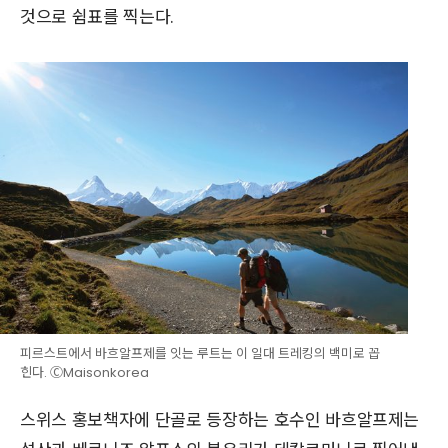
것으로 쉼표를 찍는다.
피르스트에서 바흐알프제를 잇는 루트는 이 일대 트레킹의 백미로 꼽
힌다. ⒸMaisonkorea
스위스 홍보책자에 단골로 등장하는 호수인 바흐알프제는