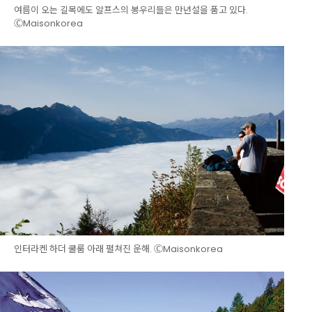
여름이 오는 길목에도 알프스의 봉우리들은 만년설을 품고 있다.
ⒸMaisonkorea
인터라켄 하더 쿨룸 아래 펼쳐진 운해. ⒸMaisonkorea