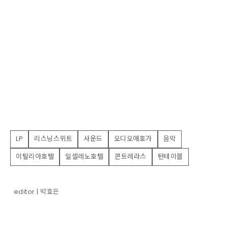
LP
리스닝스위트
사운드
오디오애호가
음악
이탈리아호텔
일셀레노호텔
콘트레라스
턴테이블
editor | 박효은