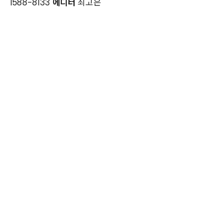
1588-8133
에디터
최고은