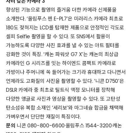
사려 깊은 카메라 3
향상된 기능으로 촬영의 즐거움 더한 카메라 신제품을
소개한다. ‘올림푸스 펜 E-PL7’은 미러리스 카메라 최초로
180도 젖혀지는 LCD를 탑재한 제품으로 안정적인 각도로
셀피 Selfie 촬영을 할 수 있다. 또 SNS에서 활용이
가능하도록 다양한 사진 효과를 낼 수 있는 아트 필터를
강화한 것이 특징. ‘캐논 파워샷 G7 X’는 캐논의 최상급
카메라인 G 시리즈를 잇는 하이엔드 콤팩트 카메라로
가방이나 주머니에 쏙 들어가는 크기라 휴대하고 다니면서
언제라도 고화질의 사진을 촬영할 수 있다. ‘니콘 D750’은
DSLR 카메라 중 최초로 틸트식 액정 모니터를 장착해
다양한 앵글로 사진과 영상을 촬영할 수 있다. 또 고탄성
탄소섬유 복합 소재인 ‘세리보’와 마그네슘 합금을 채택해
가벼우면서 단단한 재질이 특징이다.
문의
니콘 080-800-6600·올림푸스 1544-3200·캐논