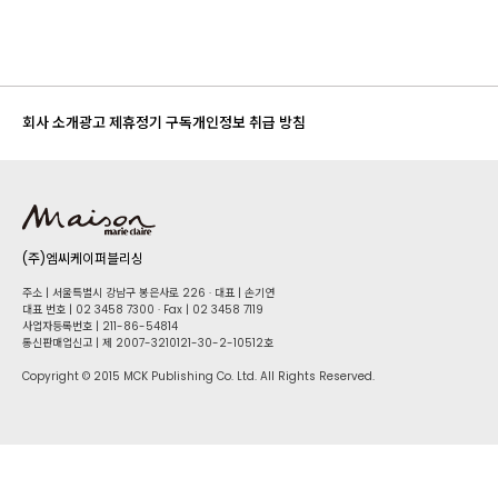
회사 소개
광고 제휴
정기 구독
개인정보 취급 방침
(주)엠씨케이퍼블리싱
주소 | 서울특별시 강남구 봉은사로 226 · 대표 | 손기연
대표 번호 | 02 34​58 7300 · Fax | 02 34​58 7119
사업자등록번호 | 211-86-5​4814
통신판매업신고 | 제 2007-3210121-30-2-10512호
Copyright © 2015 MCK Publishing Co. Ltd. All Rights Reserved.