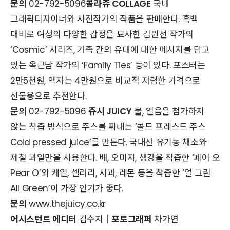
문의
02-792-5096
콜라쥬 COLLAGE
국내
그래픽디자이너와 사진작가의 작품을 판매한다. 흑백
대비로 여성의 다양한 감정을 묘사한 김원선 작가의
‘Cosmic’ 시리즈, 가족 간의 유대에 대한 메시지를 담고
있는 옥근남 작가의 ‘Family Ties’ 등이 있다. 포스터는
2만5천원, 액자는 4만원으로 비교적 저렴한 가격으로
선물용으로 추천한다.
문의
02-792-5096
쥬시 JUICY
물, 얼음을 첨가하지
않는 착즙 방식으로 주스를 짜내는 ‘콜드 프레스드 주스
Cold pressed juice’를 만든다. 국내산 유기농 채소와
제철 과일만을 사용한다. 배, 오미자, 생강을 착즙한 ‘페어 오
Pear O’와 케일, 셀러리, 사과, 레몬 등을 착즙한 ‘얼 그린
All Green’이 가장 인기가 좋다.
문의
www.thejuicy.co.kr
어시스턴트 에디터
김수지｜
포토그래퍼
차가연