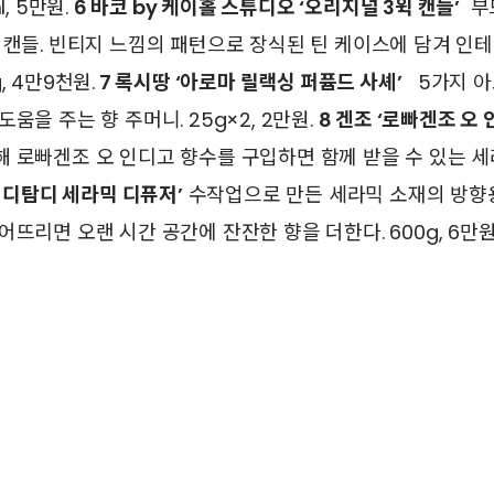
l, 5만원.
6 바코 by 케이홀 스튜디오 ‘오리지널 3윅 캔들’
부드
 캔들. 빈티지 느낌의 패턴으로 장식된 틴 케이스에 담겨 인
, 4만9천원.
7 록시땅 ‘아로마 릴랙싱 퍼퓸드 사셰’
5가지 아
움을 주는 향 주머니. 25g×2, 2만원.
8 겐조 ‘로빠겐조 오 
 로빠겐조 오 인디고 향수를 구입하면 함께 받을 수 있는 세라믹
‘키디탐디 세라믹 디퓨저’
수작업으로 만든 세라믹 소재의 방향용
어뜨리면 오랜 시간 공간에 잔잔한 향을 더한다. 600g, 6만원