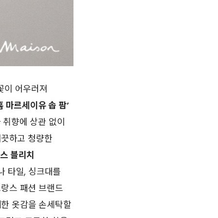
꽃이 어우러져
홈 마르세이유 솝 팜’
 취향에 상관 없이
끗하고 청량한
포스 블리치
나 타일, 싱크대를
랑스 패션 브랜드
섬세한 옷감을 손세탁할