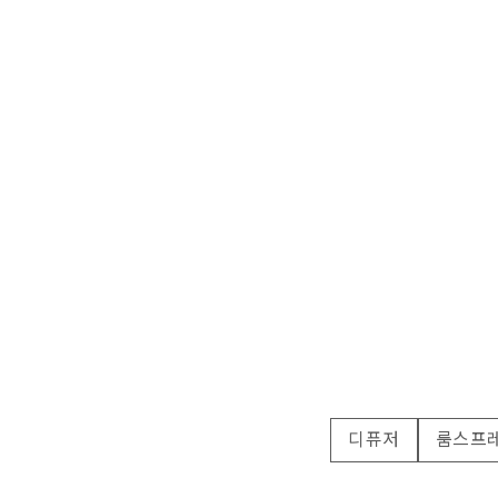
디퓨저
룸스프