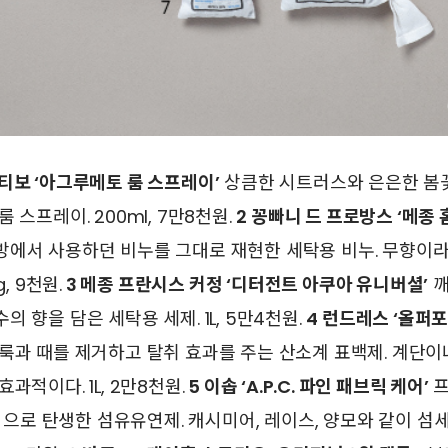
티보 ‘아그루메토 룸 스프레이’
상큼한 시트러스와 은은한 봄
 스프레이. 200ml, 7만8천원.
2 꽁빠니 드 프로방스 ‘메종 
방에서 사용하던 비누를 그대로 재현한 세탁용 비누. 무향이라
, 9천원.
3 메종 프란시스 커정 ‘디터전트 아쿠아 유니버셜’
깨
 향을 담은 세탁용 세제. 1L, 5만4천원.
4 런드레스 ‘올퍼
룩과 때를 제거하고 탈취 효과를 주는 산소계 표백제. 계단이
과적이다. 1L, 2만8천원.
5 이솝 ‘A.P.C. 파인 패브릭 케어’
프
 협업으로 탄생한 섬유유연제. 캐시미어, 레이스, 양모와 같이 