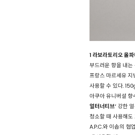
1 라보라토리오 올파
부드러운 향을 내는 룸
프랑스 마르세유 지
사용할 수 있다. 150g
아쿠아 유니버셜 향수의
얼터너티브’
강한 얼
청소할 때 사용해도 효
A.P.C.와 이솝의