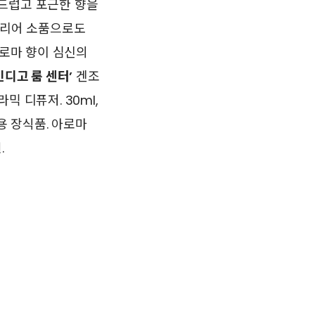
럽고 포근한 향을
테리어 소품으로도
로마 향이 심신의
인디고 룸 센터’
겐조
 디퓨저. 30ml,
 장식품. 아로마
.