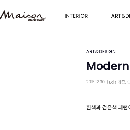
Skip
to
INTERIOR
ART&D
main
content
ART&DESIGN
Modern
2015.12.30
Edit
메종
,
│
흰색과 검은색 패턴