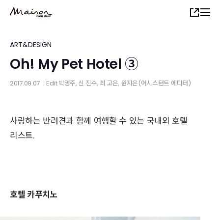
Skip
Share
to
main
content
ART&DESIGN
Oh! My Pet Hotel ③
2017.09.07
Edit
박명주
,
신 진수
,
최 고은
, 원지은(어시스턴트 에디터)
│
사랑하는 반려견과 함께 여행할 수 있는 국내외 호텔
리스트.
호텔 카푸치노