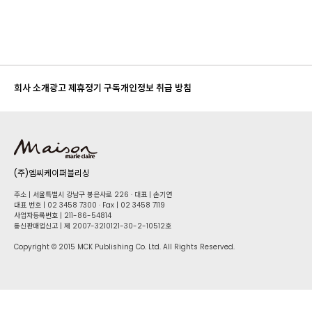
회사 소개
광고 제휴
정기 구독
개인정보 취급 방침
(주)엠씨케이퍼블리싱
주소 | 서울특별시 강남구 봉은사로 226 · 대표 | 손기연
대표 번호 | 02 34​58 7300 · Fax | 02 34​58 7119
사업자등록번호 | 211-86-5​4814
통신판매업신고 | 제 2007-3210121-30-2-10512호
Copyright © 2015 MCK Publishing Co. Ltd. All Rights Reserved.