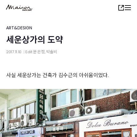
Skip
Share
to
main
content
ART&DESIGN
세운상가의 도약
2017.11.10
Edit
문 은정
, 박솔비
│
사실 세운상가는 건축가 김수근의 아쉬움이었다.