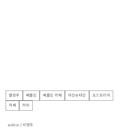
멜랑주
베를린
베를린 카페
아인슈타인
오스트리아
카페
커피
editor | 박명주