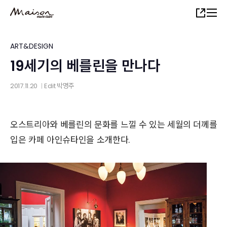
Skip
Share
to
main
content
ART&DESIGN
19세기의 베를린을 만나다
2017.11.20
Edit
박명주
│
오스트리아와 베를린의 문화를 느낄 수 있는 세월의 더께를
입은 카페 아인슈타인을 소개한다.