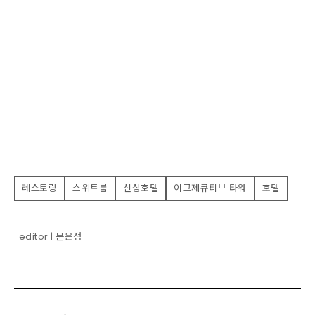
레스토랑
스위트룸
신상호텔
이그제큐티브 타워
호텔
editor | 문은정