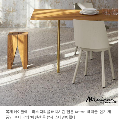
목제 테이블에 브라스 다리를 매치시킨 ‘안톤 Anton’ 테이블. 인기 제
품인 ‘후디니’와 ‘바켄잔’을 함께 스타일링했다.