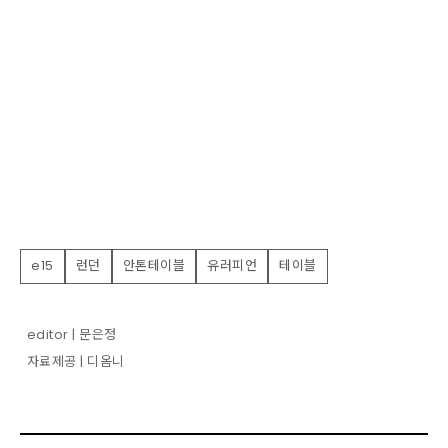
e15
런던
안톤테이블
유러피언
테이블
editor | 문은정
자료제공 | 디옴니