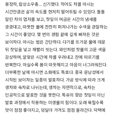
용정차, 랍상소우총…. 신기했다. 적어도 차를 마시는
시간만큼은 삶의 속도를 현저히 떨어트릴 수 있었다. 돌돌
말린 차의 엽저를 보고, 찻잎이 머금은 시간의 냄새를
킁킁대고, 따뜻한 물에 찬찬히 퍼져나가는 수색을 관찰하는
그 시간이 좋았다. 몇 번의 경험 끝에 깊게 빠져든 것은
보이차다. 마시는 법은 간단하다. 다기를 뜨거운 물에 데운
뒤 찻잎을 넣고 재빨리 씻는다. 와인처럼 찻물의 고운 색을
감상하며, 알맞은 시간에 차를 우려내고 잔에 따르기를
반복한다. 마실수록 몸이 따듯해지고 마음이 너그러워진다.
더부룩한 날에 마시면 소화에도 특효다. 중국 운남성에서
시작된 보이차는 일종의 발효차다. 가공 방식에 따라 크게
생차와 숙차로 나뉘는데, 생차는 자연적으로, 숙차는
인공적으로 발효한 것을 뜻한다. 특유의 향은 찻잎이 아닌
발효 과정에서 작용하는 미생물의 힘이다. 오래 묵힐수록
맛이 점점 좋아지고, 덩달아 가격도 점점 올라간다. 덕택에