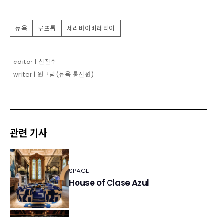
뉴욕
루프톱
세라바이비레리아
editor | 신진수
writer | 원그림(뉴욕 통신원)
관련 기사
SPACE
House of Clase Azul