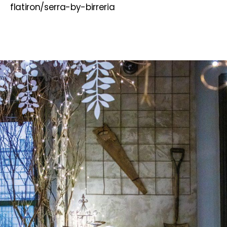
flatiron/serra-by-birreria