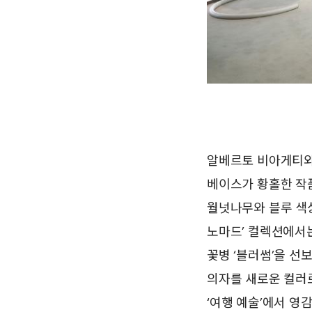
알베르토 비아게티와
베이스가 황홀한 작품
월넛나무와 블루 색상
노마드’ 컬렉션에서
꽃병 ‘블러썸’을 선
의자를 새로운 컬러
‘여행 예술’에서 영