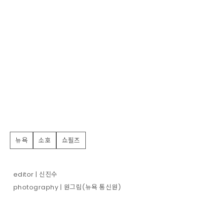
뉴욕
소호
쇼필즈
editor | 신진수
photography | 원그림(뉴욕 통신원)