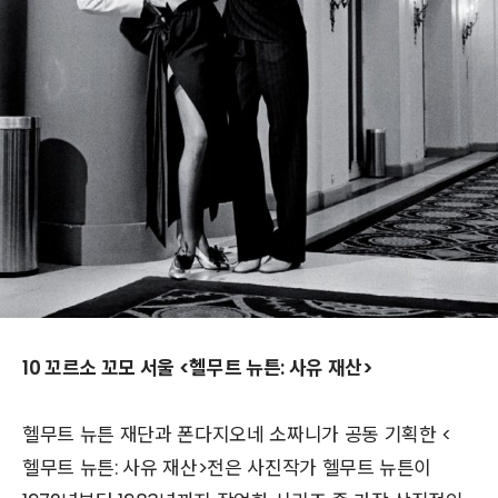
10 꼬르소 꼬모 서울 <헬무트 뉴튼: 사유 재산>
헬무트 뉴튼 재단과 폰다지오네 소짜니가 공동 기획한 <
헬무트 뉴튼: 사유 재산>전은 사진작가 헬무트 뉴튼이