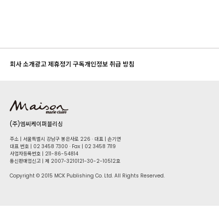
회사 소개
광고 제휴
정기 구독
개인정보 취급 방침
(주)엠씨케이퍼블리싱
주소 | 서울특별시 강남구 봉은사로 226 · 대표 | 손기연
대표 번호 | 02 34​58 7300 · Fax | 02 34​58 7119
사업자등록번호 | 211-86-5​4814
통신판매업신고 | 제 2007-3210121-30-2-10512호
Copyright © 2015 MCK Publishing Co. Ltd. All Rights Reserved.