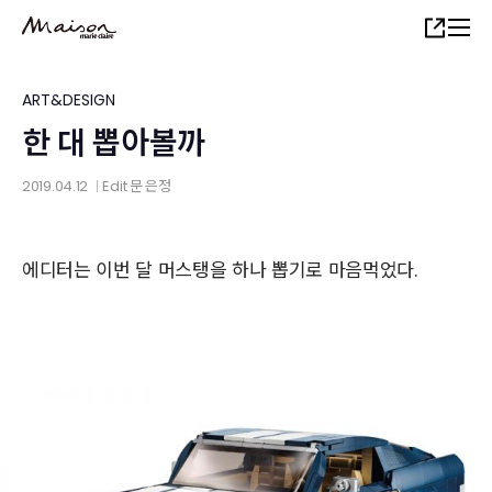
Skip
Share
to
main
content
ART&DESIGN
한 대 뽑아볼까
2019.04.12
Edit
문 은정
│
에디터는 이번 달 머스탱을 하나 뽑기로 마음먹었다.