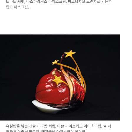
토마토 셔벗, 아스파라거스 아이스크림, 피스타치오 크런치로 만든 한
입 아이스크림.
흑설탕을 넣은 산딸기 피망 셔볏, 아몬드 아보카도 아이스크림, 귤 셔
볏과 헤이즐넛 파르페, 헤이즐넛 아이스크림 케이크.