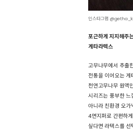
인스타그램 @getha_k
포근하게 지지해주
게타라텍스
고무나무에서 추출한
전통을 이어오는 게
천연고무나무 원액만
시리즈는 풍부한 느
아니라 친환경 오가닉
4면지퍼로 간편하게 
싶다면 라텍스를 선