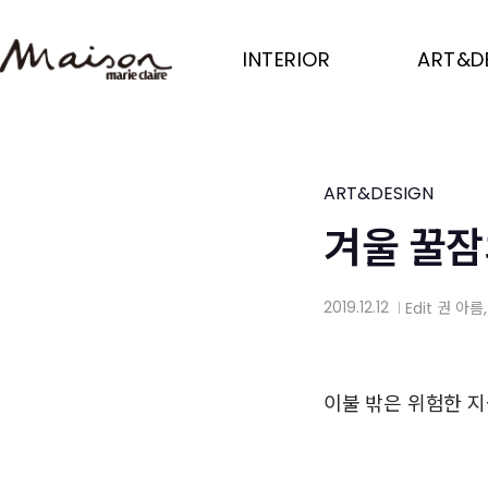
Skip
to
INTERIOR
ART&D
main
content
ART&DESIGN
겨울 꿀잠
2019.12.12
Edit
권 아름
│
이불 밖은 위험한 지