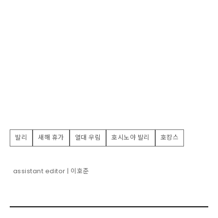
발리
새해 휴가
열대 우림
호시노야 발리
호캉스
assistant editor | 이호준