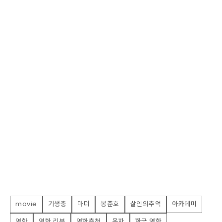
movie
기생충
마더
봉준호
살인의추억
아카데미
영화
영화 리뷰
영화추천
옥자
한국 영화