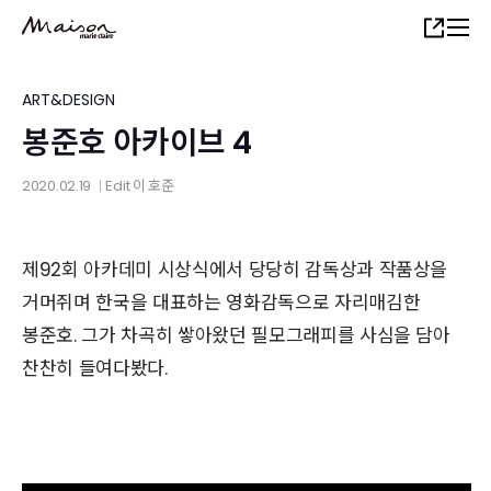
Skip
Share
to
main
content
ART&DESIGN
봉준호 아카이브 4
2020.02.19
Edit
이 호준
│
제92회 아카데미 시상식에서 당당히 감독상과 작품상을
거머쥐며 한국을 대표하는 영화감독으로 자리매김한
봉준호. 그가 차곡히 쌓아왔던 필모그래피를 사심을 담아
찬찬히 ­­­들여다봤다.