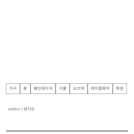
가구
봄
봄인테리어
식물
오브제
테이블웨어
화분
editor | 원지은