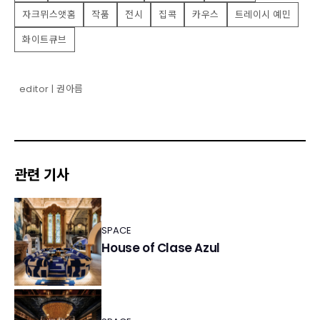
자크뮈스앳홈
작품
전시
집콕
카우스
트레이시 예민
화이트큐브
editor | 권아름
관련 기사
SPACE
House of Clase Azul