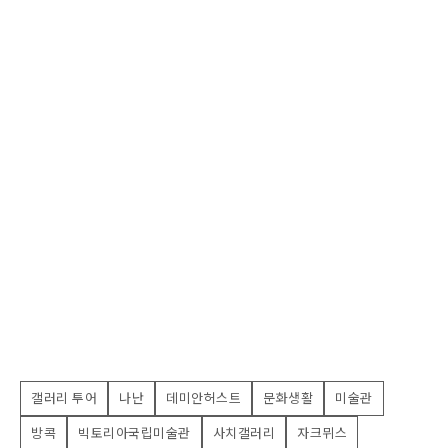
갤러리 투어
나난
데미안허스트
문화생활
미술관
방콕
빅토리아국립미술관
사치갤러리
자크뮈스