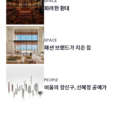
SPACE
화려한 환대
SPACE
패션 브랜드가 지은 집
PEOPLE
비움의 장신구, 신혜정 공예가