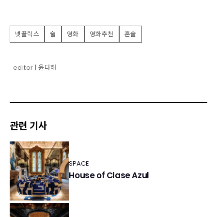
넷플릭스
술
영화
영화추천
혼술
editor | 윤다해
관련 기사
SPACE
House of Clase Azul