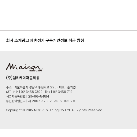
회사 소개
광고 제휴
정기 구독
개인정보 취급 방침
(주)엠씨케이퍼블리싱
주소 | 서울특별시 강남구 봉은사로 226 · 대표 | 손기연
대표 번호 | 02 34​58 7300 · Fax | 02 34​58 7119
사업자등록번호 | 211-86-5​4814
통신판매업신고 | 제 2007-3210121-30-2-10512호
Copyright © 2015 MCK Publishing Co. Ltd. All Rights Reserved.