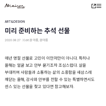
Skip
Share
to
main
content
ART&DESIGN
미리 준비하는 추석 선물
2020.08.27
Edit
권 아름
, 권아름
│
매년 명절 선물로 고민이 이만저만이 아니다. 특히나
올해는 얼굴 보고 안부 묻기조차 조심스럽다. 살을
부대끼며 사람들과 소통하는 삶의 소중함을 새삼스레
깨닫는 올해, 감사와 안부를 전할 수 있는 특별하면서도
센스 있는 선물을 찾고 있다면 참고해보자.