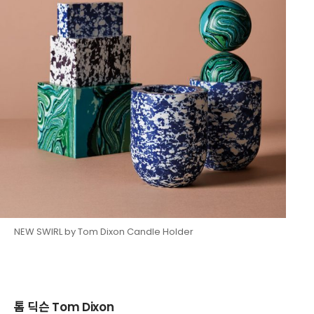
NEW SWIRL by Tom Dixon Candle Holder
톰 딕슨 Tom Dixon