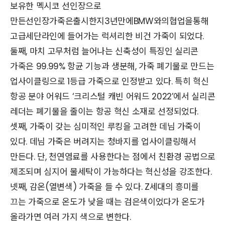
보유한 멕시코 선인장으로
만든선인장가죽은출시한지3년만에BMW와의협업을통해
고급세단라인에 들어가는 럭셔리한 비건 가죽이 되었다.
둘째, 마치 고무처럼 늘어나는 신축성이 특징인 실리콘
가죽은 99.99% 항균 기능과 생분해, 가죽 폐기물로 만드는
업사이클링으로 1등급 가죽으로 인정받고 있다. 특히 혁신
항공 분야 어워드 ‘크리스털 캐빈 어워드 2022’에서 실리콘
레더는 폐기물을 줄이는 항공 혁신 소재로 선정되었다.
셋째, 가죽이 갖는 심미적인 루킹을 고려한 데님 가죽이
있다. 데님 가죽은 버려지는 청바지를 업사이클링해서
만든다. 단, 천연염료를 사용한다는 점에서 친환경 공법으로
제조되며 심지어 물세탁이 가능하다는 혁신성을 강조한다.
넷째, 감온(열변색) 가죽을 들 수 있다. Z세대의 흥미를
끄는 가죽으로 온도가 낮을 때는 검은색이었다가 온도가
올라가면 여러 가지 색으로 변한다.