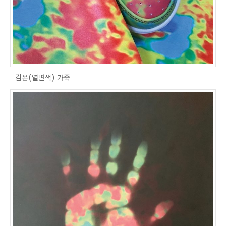
감온(열변색) 가죽