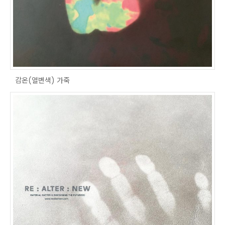
감온(열변색) 가죽