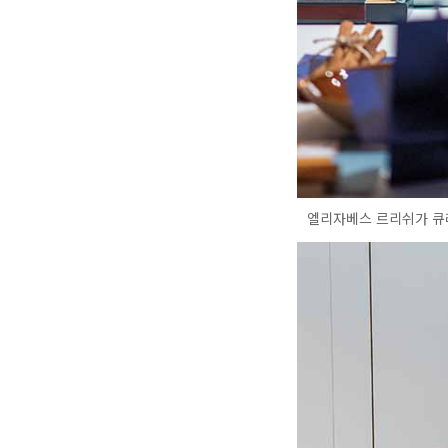
엘리자베스 르리쉬가 큐