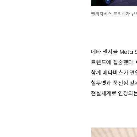
엘리자베스 르리쉬가 큐레
메타 센서블 Meta
트렌드에 집중했다.
함께 메타버스가 견
실루엣과 풍선껌 같
현실세계로 연장되는