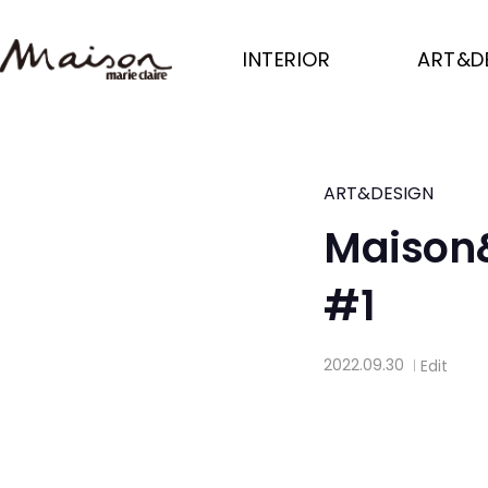
Skip
to
INTERIOR
ART&D
main
content
ART&DESIGN
Maison&
#1
2022.09.30
Edit
│