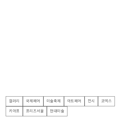
갤러리
국제페어
미술축제
아트페어
전시
코엑스
키아프
프리즈서울
현대미술