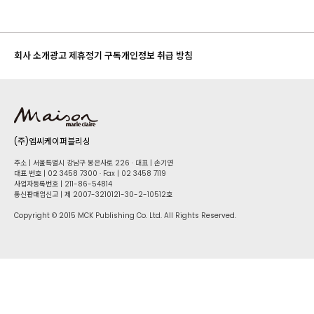
회사 소개
광고 제휴
정기 구독
개인정보 취급 방침
(주)엠씨케이퍼블리싱
주소 | 서울특별시 강남구 봉은사로 226 · 대표 | 손기연
대표 번호 | 02 34​58 7300 · Fax | 02 34​58 7119
사업자등록번호 | 211-86-5​4814
통신판매업신고 | 제 2007-3210121-30-2-10512호
Copyright © 2015 MCK Publishing Co. Ltd. All Rights Reserved.