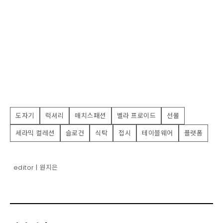
도자기
럭셔리
매치스패션
벨라 프로이드
선물
세라믹 컬레션
슬로건
식탁
접시
테이블웨어
플랫폼
editor | 원지은