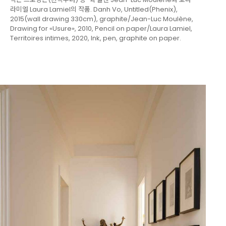
라미엘 Laura Lamiel의 작품. Danh Vo, Untitled(Phenix),
2015(wall drawing 330cm), graphite/Jean-Luc Moulène,
Drawing for «Usure», 2010, Pencil on paper/Laura Lamiel,
Territoires intimes, 2020, Ink, pen, graphite on paper.