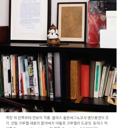
책장 위 왼쪽부터 얀보의 작품. 클라스 올든버그&코샤 밴브룽겐의 조
각. 샹탈 크루젤 대표의 할아버지 아돌프 크루젤의 드로잉. 토마스 허