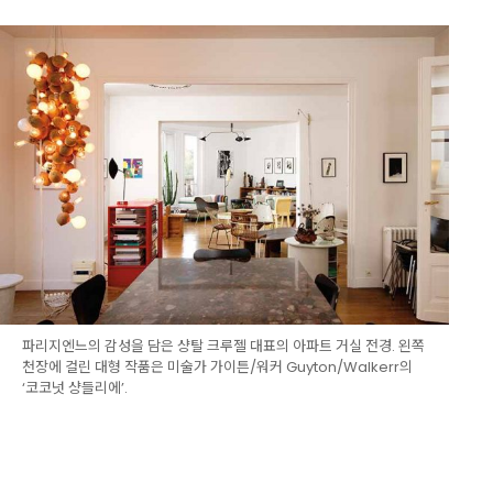
파리지엔느의 감성을 담은 샹탈 크루젤 대표의 아파트 거실 전경. 왼쪽
천장에 걸린 대형 작품은 미술가 가이튼/워커 Guyton/Walkerr의
‘코코넛 샹들리에’.