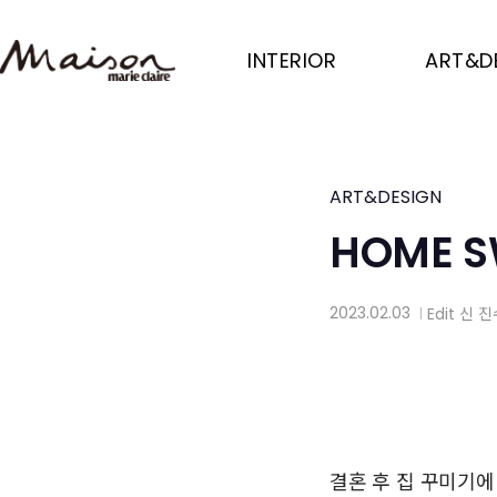
Skip
to
INTERIOR
ART&D
main
content
ART&DESIGN
HOME S
2023.02.03
Edit
신 진
│
결혼 후 집 꾸미기에