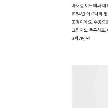
마재철 이노메싸 대
1954년 아르텍의
조명이에요. 수공으
그림자도 독특하죠. 
3백71만원