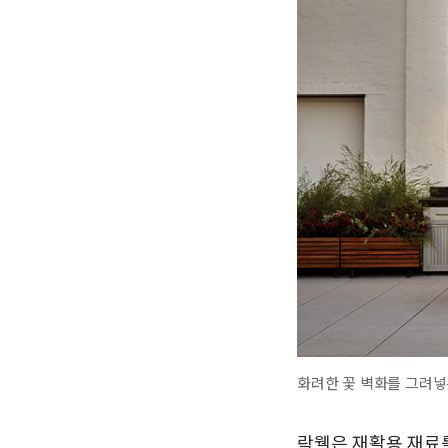
화려한 꽃 벽화를 그려넣은 루
락웰은 재활용 재료