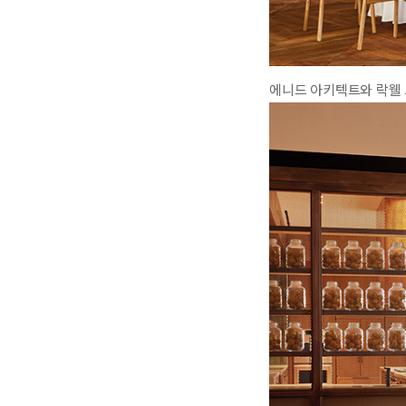
에니드 아키텍트와 락웰 그