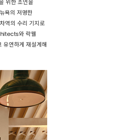
을 위한 조언을
 뉴욕의 저명한
 기차역의 수리 기지로
itects와 락웰
고 유연하게 재설계해