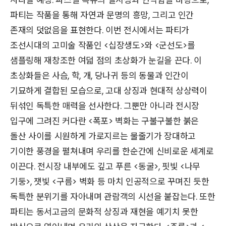
사라질 예정. 파스텔 특유의 일시성과 연약함을 바탕으로,
파티는 작품을 통해 자연과 문명의 흥망, 그리고 인간
존재의 덧없음을 표현한다. 이번 전시에서는 파티가
조선시대의 고미술 작품인 <십장생도>와 <군선도>를
샘플링해 재창조한 여덟 점의 초상화가 눈길을 끈다. 이
초상화들은 사슴, 학, 개, 당나귀 등의 동물과 인간이
기묘하게 결합된 모습으로, 고대 상징과 현대적 상상력이
뒤섞인 독특한 매력을 선사한다. 그뿐만 아니라 전시장
입구에 그려진 커다란 <폭포> 벽화는 구불구불한 붉은
돌산 사이를 시원하게 가로지르는 물줄기가 장대하고
기이한 풍경을 펼쳐내며 우리를 한순간에 신비로운 세계로
이끈다. 전시장 내부에도 깊고 푸른 <동굴>, 핏빛 <나무
기둥>, 잿빛 <구름> 벽화 등 마치 인공적으로 꾸며진 듯한
독특한 분위기를 자아내며 관람객의 시선을 붙잡는다. 또한
파티는 동서고금의 문화적 상징과 재현을 예기치 못한