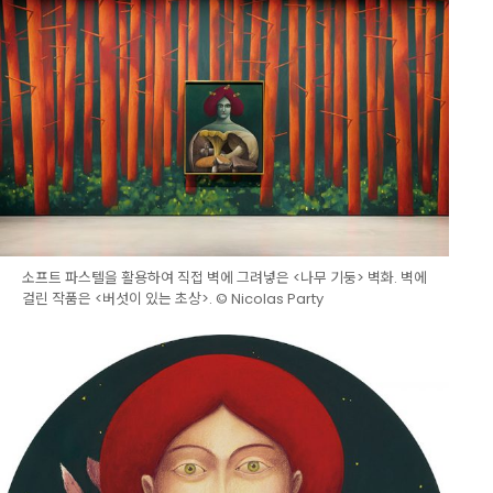
소프트 파스텔을 활용하여 직접 벽에 그려넣은 <나무 기둥> 벽화. 벽에
걸린 작품은 <버섯이 있는 초상>. © Nicolas Party