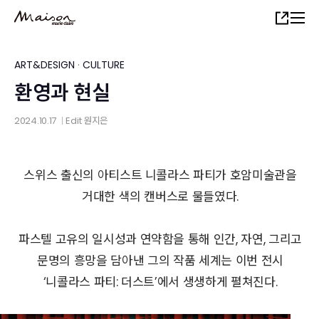
Skip
Share
to
main
content
ART&DESIGN
·
CULTURE
환영과 현실
2024.10.17
Edit
원지은
│
스위스 출신의 아티스트 니콜라스 파티가 호암미술관을
거대한 색의 캔버스로 물들였다.
파스텔 고유의 일시성과 연약함을 통해 인간, 자연, 그리고
문명의 흥망을 담아낸 그의 작품 세계는 이번 전시
‘니콜라스 파티: 더스트’에서 생생하게 펼쳐진다.